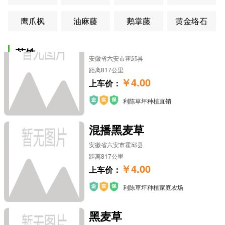
鹰爪枫
油麻藤
鹅掌藤
黄金络石
混播黑麦草
苏铁
安徽省六安市霍邱县
距离817公里
苏铁
澳洲铁树
篦齿苏铁
多头苏铁
￥4.00
上车价：
利陈草坪种植直销
华南苏铁
墨西哥铁树
南美苏铁
台湾苏铁
混播黑麦草
铁树
云南苏铁
福建苏铁
安徽省六安市霍邱县
距离817公里
造型
￥4.00
上车价：
造型杜鹃
造型福建茶
利陈草坪种植家庭农场
造型红花继木桩
造型红花勒杜鹃
造型松
造型小叶榕
黑麦草
造型罗汉松
造型紫花勒杜鹃