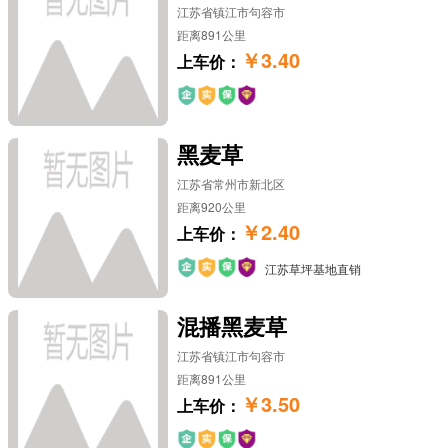
江苏省镇江市句容市
造型油松
造型榆树
造型黑松
造型小叶女贞
距离891公里
￥3.40
上车价：
造型椤木石楠
造型金叶榆
造型龙柏
造型对节白蜡
造型榔榆
造型五针松
造型大叶女贞
造型赤楠
黑麦草
江苏省常州市新北区
距离920公里
￥2.40
上车价：
江苏草坪基地直销
混播黑麦草
江苏省镇江市句容市
距离891公里
￥3.50
上车价：