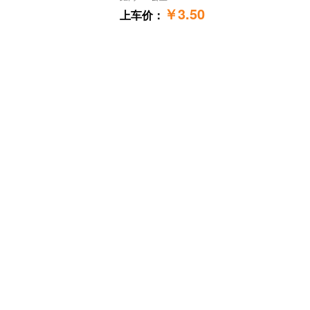
￥3.50
上车价：
然艺花卉
黑麦草种子
江苏省宿迁市
距离654公里
￥8.00
上车价：
江苏然艺绿化工程有限公司
黑麦草种子
江苏省宿迁市
距离654公里
￥电议
上车价：
然艺花卉