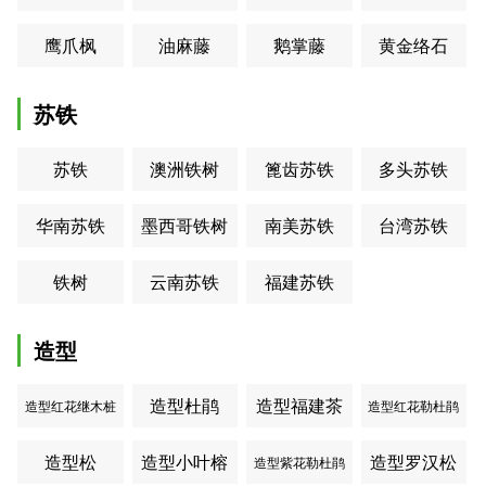
鹰爪枫
油麻藤
鹅掌藤
黄金络石
高度400厘米含笑
苏铁
江西省九江市柴桑区
距离1124公里
苏铁
澳洲铁树
篦齿苏铁
多头苏铁
￥55.00
上车价：
绿森苗木13879206377
华南苏铁
墨西哥铁树
南美苏铁
台湾苏铁
7公分乐昌含笑
铁树
云南苏铁
福建苏铁
江西省九江市柴桑区
距离1125公里
造型
￥68.00
上车价：
造型杜鹃
造型福建茶
绿森苗木
造型红花继木桩
造型红花勒杜鹃
造型松
造型小叶榕
高度600厘米含笑
造型罗汉松
造型紫花勒杜鹃