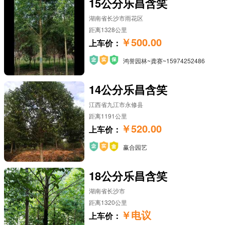
15公分乐昌含笑
湖南省长沙市雨花区
距离1328公里
￥500.00
上车价：
鸿誉园林~龚赛~15974252486
14公分乐昌含笑
江西省九江市永修县
距离1191公里
￥520.00
上车价：
赢合园艺
18公分乐昌含笑
湖南省长沙市
距离1320公里
￥电议
上车价：